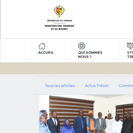
ACCUEIL
QUI SOMMES
ST
NOUS ?
TR
Tous les articles
Actus Trésor
Commu