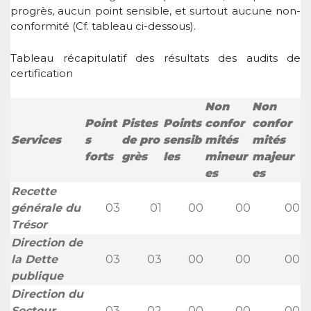
progrès, aucun point sensible, et surtout aucune non-
conformité (Cf. tableau ci-dessous).
Tableau récapitulatif des résultats des audits de
certification
Non
Non
Point
Pistes
Points
confor
confor
Services
s
de pro
sensib
mités
mités
forts
grès
les
mineur
majeur
es
es
Recette
générale du
03
01
00
00
00
Trésor
Direction de
la Dette
03
03
00
00
00
publique
Direction du
Secteur
03
02
00
00
00