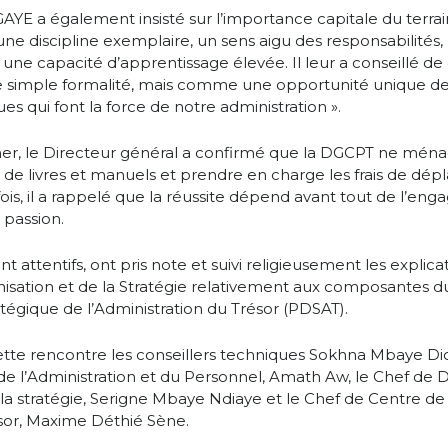
YE a également insisté sur l’importance capitale du terrain 
 une discipline exemplaire, un sens aigu des responsabilités
 une capacité d’apprentissage élevée. Il leur a conseillé de
simple formalité, mais comme une opportunité unique de
ues qui font la force de notre administration ».
r, le Directeur général a confirmé que la DGCPT ne ména
t de livres et manuels et prendre en charge les frais de dé
ois, il a rappelé que la réussite dépend avant tout de l’en
 passion.
nt attentifs, ont pris note et suivi religieusement les explic
nisation et de la Stratégie relativement aux composantes d
égique de l’Administration du Trésor (PDSAT).
ette rencontre les conseillers techniques Sokhna Mbaye Di
de l’Administration et du Personnel, Amath Aw, le Chef de Di
 la stratégie, Serigne Mbaye Ndiaye et le Chef de Centre 
sor, Maxime Déthié Sène.