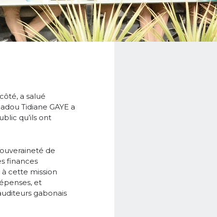
côté, a salué
Amadou Tidiane GAYE a
blic qu’ils ont
souveraineté de
es finances
r à cette mission
dépenses, et
 auditeurs gabonais