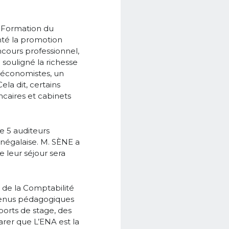
e Formation du
enté la promotion
ncours professionnel,
souligné la richesse
, économistes, un
ela dit, certains
ncaires et cabinets
de 5 auditeurs
énégalaise. M. SÈNE a
e leur séjour sera
e de la Comptabilité
ntenus pédagogiques
ports de stage, des
arer que L’ENA est la