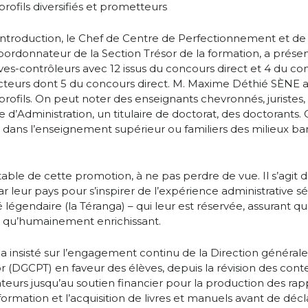
ofils diversifiés et prometteurs
’introduction, le Chef de Centre de Perfectionnement et d
 Coordonnateur de la Section Trésor de la formation, a prés
s-contrôleurs avec 12 issus du concours direct et 4 du co
cteurs dont 5 du concours direct. M. Maxime Déthié SÈNE a 
profils. On peut noter des enseignants chevronnés, juristes
e d’Administration, un titulaire de doctorat, des doctorants. C
s dans l’enseignement supérieur ou familiers des milieux ba
able de cette promotion, à ne pas perdre de vue. Il s’agit 
r leur pays pour s’inspirer de l’expérience administrative s
té légendaire (la Téranga) – qui leur est réservée, assurant qu
l qu’humainement enrichissant.
E a insisté sur l’engagement continu de la Direction général
r (DGCPT) en faveur des élèves, depuis la révision des co
ateurs jusqu’au soutien financier pour la production des rap
ormation et l’acquisition de livres et manuels avant de décl