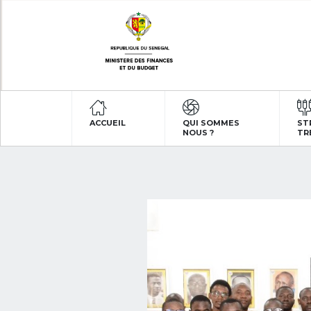
ACCUEIL
QUI SOMMES
ST
NOUS ?
TR