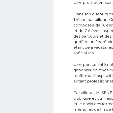
Une promotion aux pr
Dans son discours d
Trésor, par ailleurs
composée de 16 élève
et de 7 élèves-inspe
des parcours et des 
greffier, un Secrétair
étant déjà vacataire
spécialisés.
Une particularité not
gabonais, envoyés pa
réaffirmé l’hospitali
autant professionne
Par ailleurs, M. SÈN
publique et du Tréso
et le choix des form
mémoires de fin de f