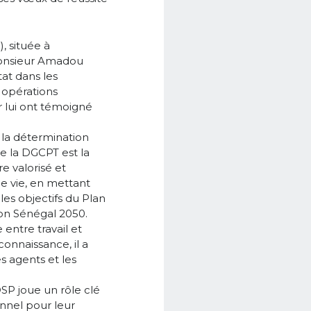
, située à
 Monsieur Amadou
tat dans les
 opérations
r lui ont témoigné
 la détermination
ue la DGCPT est la
e valorisé et
de vie, en mettant
es objectifs du Plan
ion Sénégal 2050.
entre travail et
connaissance, il a
s agents et les
SP joue un rôle clé
sonnel pour leur