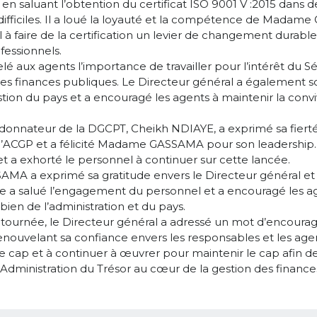
n saluant l’obtention du certificat ISO 9001 V :2015 dans de
difficiles. Il a loué la loyauté et la compétence de Madam
 à faire de la certification un levier de changement durable
essionnels.
pelé aux agents l’importance de travailler pour l’intérêt du S
es finances publiques. Le Directeur général a également sou
tion du pays et a encouragé les agents à maintenir la conviv
rdonnateur de la DGCPT, Cheikh NDIAYE, a exprimé sa fierté
 l’ACGP et a félicité Madame GASSAMA pour son leadership. I
on et a exhorté le personnel à continuer sur cette lancée.
MA a exprimé sa gratitude envers le Directeur général e
lle a salué l’engagement du personnel et a encouragé les a
bien de l’administration et du pays.
 tournée, le Directeur général a adressé un mot d’encoura
enouvelant sa confiance envers les responsables et les agent
e cap et à continuer à œuvrer pour maintenir le cap afin de
Administration du Trésor au cœur de la gestion des financ