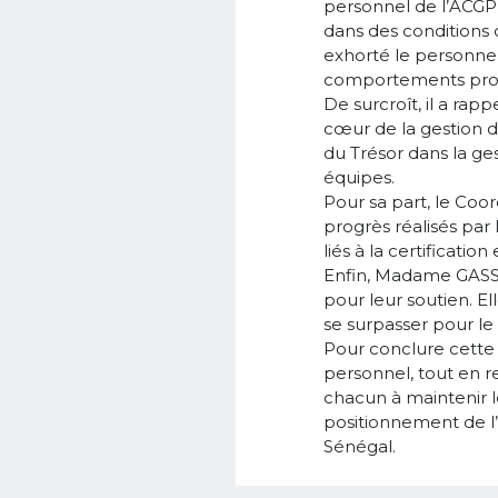
personnel de l’ACGP e
dans des conditions 
exhorté le personnel
comportements prof
De surcroît, il a rap
cœur de la gestion d
du Trésor dans la ges
équipes.
Pour sa part, le Coo
progrès réalisés par
liés à la certificati
Enfin, Madame GASSA
pour leur soutien. E
se surpasser pour le 
Pour conclure cette
personnel, tout en r
chacun à maintenir l
positionnement de l’
Sénégal.