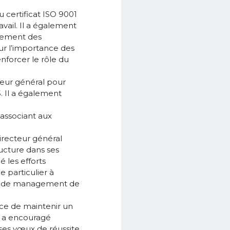
u certificat ISO 9001
vail. Il a également
urement des
 sur l’importance des
nforcer le rôle du
eur général pour
. Il a également
associant aux
irecteur général
ucture dans ses
é les efforts
 particulier à
e de management de
ance de maintenir un
il a encouragé
et ses vœux de réussite