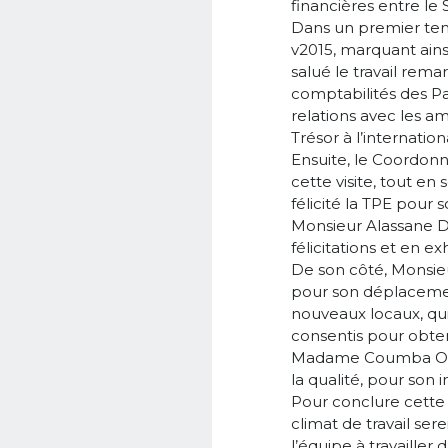
financières entre le
Dans un premier temp
v2015, marquant ainsi
salué le travail rem
comptabilités des Pai
relations avec les a
Trésor à l’internation
Ensuite, le Coordon
cette visite, tout e
félicité la TPE pour s
Monsieur Alassane D
félicitations et en 
De son côté, Monsieu
pour son déplacemen
nouveaux locaux, qui 
consentis pour obten
Madame Coumba Ode
la qualité, pour son
Pour conclure cette 
climat de travail ser
l’équipe à travailler 