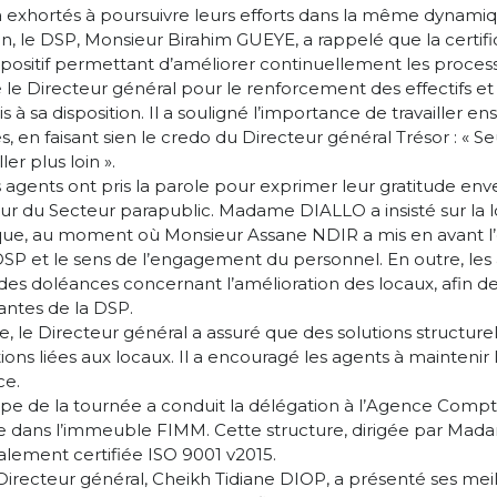
 exhortés à poursuivre leurs efforts dans la même dynamiq
 le DSP, Monsieur Birahim GUEYE, a rappelé que la certifi
ispositif permettant d’améliorer continuellement les processus
e Directeur général pour le renforcement des effectifs et
à sa disposition. Il a souligné l’importance de travailler 
s, en faisant sien le credo du Directeur général Trésor : « Seu
r plus loin ».
rs agents ont pris la parole pour exprimer leur gratitude env
eur du Secteur parapublic. Madame DIALLO a insisté sur la 
que, au moment où Monsieur Assane NDIR a mis en avant l’e
DSP et le sens de l’engagement du personnel. En outre, les
es doléances concernant l’amélioration des locaux, afin 
antes de la DSP.
te, le Directeur général a assuré que des solutions structure
ons liées aux locaux. Il a encouragé les agents à maintenir 
ce.
tape de la tournée a conduit la délégation à l’Agence Comp
uée dans l’immeuble FIMM. Cette structure, dirigée par 
galement certifiée ISO 9001 v2015.
 Directeur général, Cheikh Tidiane DIOP, a présenté ses me