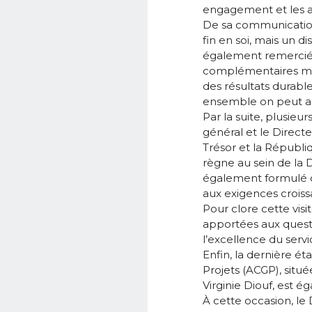
engagement et les a
De sa communication,
fin en soi, mais un d
également remercié l
complémentaires mis 
des résultats durable
ensemble on peut alle
Par la suite, plusieu
général et le Direct
Trésor et la Républi
règne au sein de la 
également formulé d
aux exigences croiss
Pour clore cette visi
apportées aux questi
l’excellence du servi
Enfin, la dernière é
Projets (ACGP), sit
Virginie Diouf, est é
À cette occasion, le