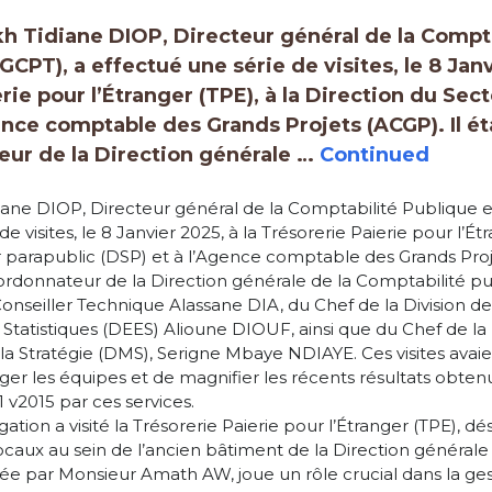
h Tidiane DIOP, Directeur général de la Compt
GCPT), a effectué une série de visites, le 8 Janv
rie pour l’Étranger (TPE), à la Direction du Sec
gence comptable des Grands Projets (ACGP). Il 
ur de la Direction générale …
Continued
ane DIOP, Directeur général de la Comptabilité Publique e
e visites, le 8 Janvier 2025, à la Trésorerie Paierie pour l’Étr
 parapublic (DSP) et à l’Agence comptable des Grands Projet
onnateur de la Direction générale de la Comptabilité pub
nseiller Technique Alassane DIA, du Chef de la Division d
tatistiques (DEES) Alioune DIOUF, ainsi que du Chef de la D
la Stratégie (DMS), Serigne Mbaye NDIAYE. Ces visites avaie
ager les équipes et de magnifier les récents résultats obtenu
1 v2015 par ces services.
gation a visité la Trésorerie Paierie pour l’Étranger (TPE), dé
caux au sein de l’ancien bâtiment de la Direction général
igée par Monsieur Amath AW, joue un rôle crucial dans la ges