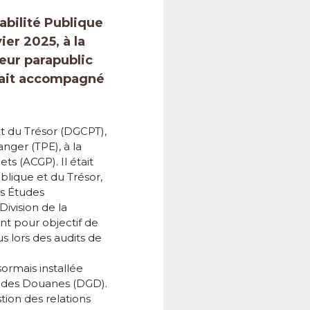
abilité Publique
ier 2025, à la
teur parapublic
était accompagné
t du Trésor (DGCPT),
anger (TPE), à la
s (ACGP). Il était
lique et du Trésor,
es Études
ivision de la
nt pour objectif de
s lors des audits de
sormais installée
e des Douanes (DGD).
tion des relations