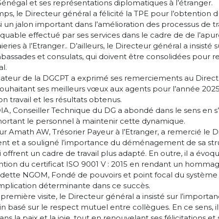
 Sénégal et ses représentations diplomatiques à l’étranger.
s, le Directeur général a félicité la TPE pour l’obtention d
 un jalon important dans l’amélioration des processus de tra
arquable effectué par ses services dans le cadre de de l’ap
eries à l’Etranger.. D’ailleurs, le Directeur général a insisté
mbassades et consulats, qui doivent être consolidées pour re
al.
nateur de la DGCPT a exprimé ses remerciements au Direct
n souhaitant ses meilleurs vœux aux agents pour l’année 2025
on travail et les résultats obtenus.
IA, Conseiller Technique du DG a abondé dans le sens en s’
exhortant le personnel à maintenir cette dynamique.
r Amath AW, Trésorier Payeur à l’Etranger, a remercié le D
t et a souligné l’importance du déménagement de sa str
offrent un cadre de travail plus adapté. En outre, il a évoqu
tion du certificat ISO 9001 V : 2015 en rendant un hommage
tte NGOM, Fondé de pouvoirs et point focal du systèm
 implication déterminante dans ce succès.
première visite, le Directeur général a insisté sur l’import
ein basé sur le respect mutuel entre collègues. En ce sens, 
dans la paix et la joie, tout en renouvelant ses félicitations 