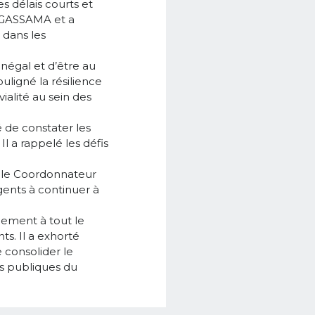
s délais courts et
e GASSAMA et a
 dans les
énégal et d’être au
ligné la résilience
ialité au sein des
 de constater les
l a rappelé les défis
t le Coordonnateur
gents à continuer à
gement à tout le
s. Il a exhorté
 consolider le
es publiques du