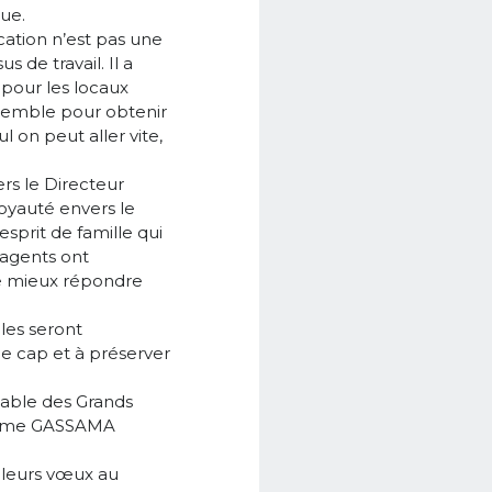
ue.
cation n’est pas une
 de travail. Il a
 pour les locaux
ensemble pour obtenir
l on peut aller vite,
ers le Directeur
loyauté envers le
sprit de famille qui
 agents ont
de mieux répondre
lles seront
le cap et à préserver
table des Grands
Madame GASSAMA
illeurs vœux au