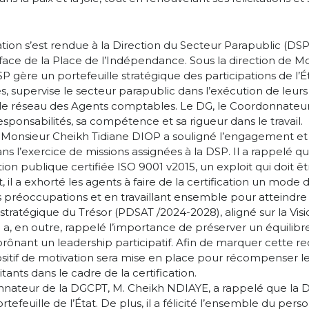
gation s’est rendue à la Direction du Secteur Parapublic (DSP)
face de la Place de l’Indépendance. Sous la direction de
P gère un portefeuille stratégique des participations de l’É
s, supervise le secteur parapublic dans l’exécution de leurs
s le réseau des Agents comptables. Le DG, le Coordonnateu
sponsabilités, sa compétence et sa rigueur dans le travail.
, Monsieur Cheikh Tidiane DIOP a souligné l’engagement et
ns l’exercice de missions assignées à la DSP. Il a rappelé q
on publique certifiée ISO 9001 v2015, un exploit qui doit êtr
, il a exhorté les agents à faire de la certification un mode 
 préoccupations et en travaillant ensemble pour atteindre l
ratégique du Trésor (PDSAT /2024-2028), aligné sur la Vis
a, en outre, rappelé l’importance de préserver un équilibre 
 prônant un leadership participatif. Afin de marquer cette re
itif de motivation sera mise en place pour récompenser le
tants dans le cadre de la certification.
onnateur de la DGCPT, M. Cheikh NDIAYE, a rappelé que la D
rtefeuille de l’État. De plus, il a félicité l’ensemble du per