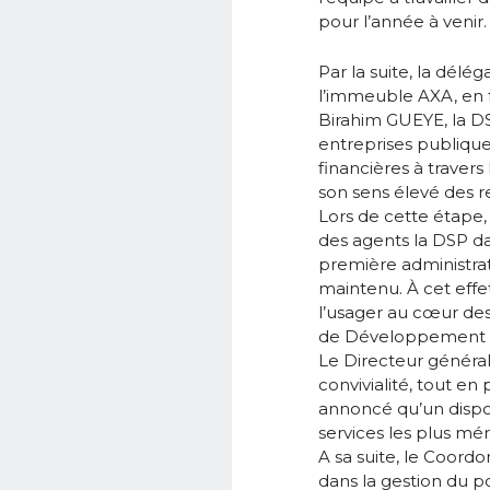
pour l’année à venir.
Par la suite, la délé
l’immeuble AXA, en 
Birahim GUEYE, la DS
entreprises publique
financières à traver
son sens élevé des re
Lors de cette étape
des agents la DSP da
première administrati
maintenu. À cet effet
l’usager au cœur des
de Développement st
Le Directeur général 
convivialité, tout en
annoncé qu’un dispos
services les plus méri
A sa suite, le Coord
dans la gestion du po