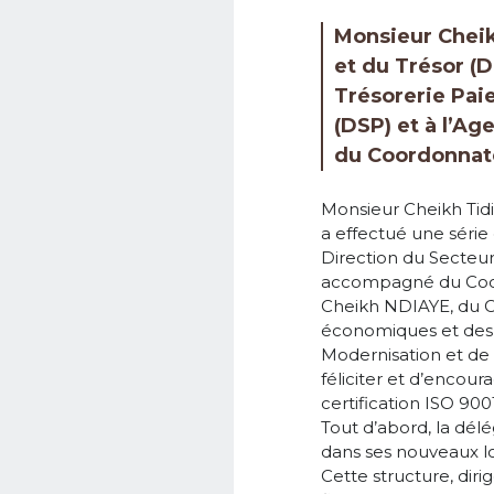
Monsieur Cheik
et du Trésor (D
Trésorerie Paie
(DSP) et à l’A
du Coordonnate
Monsieur Cheikh Tidi
a effectué une série d
Direction du Secteur
accompagné du Coord
Cheikh NDIAYE, du Co
économiques et des S
Modernisation et de 
féliciter et d’encour
certification ISO 900
Tout d’abord, la délé
dans ses nouveaux lo
Cette structure, dir