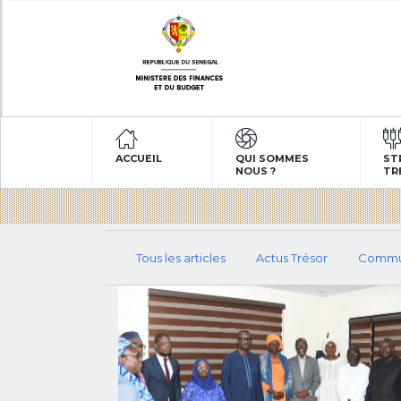
ACCUEIL
QUI SOMMES
ST
NOUS ?
TR
Tous les articles
Actus Trésor
Commu